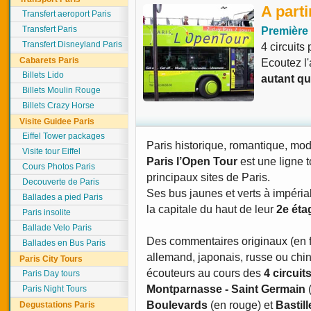
A parti
Transfert aeroport Paris
Transfert Paris
Première a
Transfert Disneyland Paris
4 circuits 
Cabarets Paris
Ecoutez l
Billets Lido
autant qu
Billets Moulin Rouge
Billets Crazy Horse
Visite Guidee Paris
Eiffel Tower packages
Paris historique, romantique, mod
Visite tour Eiffel
Paris
l’Open Tour
est une ligne t
Cours Photos Paris
principaux sites de Paris.
Decouverte de Paris
Ses bus jaunes et verts à impéria
Ballades a pied Paris
la capitale du haut de leur
2e éta
Paris insolite
Ballade Velo Paris
Des commentaires originaux (en fr
Ballades en Bus Paris
allemand, japonais, russe ou chin
Paris City Tours
écouteurs au cours des
4 circuit
Paris Day tours
Montparnasse - Saint Germain
(
Paris Night Tours
Boulevards
(en rouge) et
Bastill
Degustations Paris