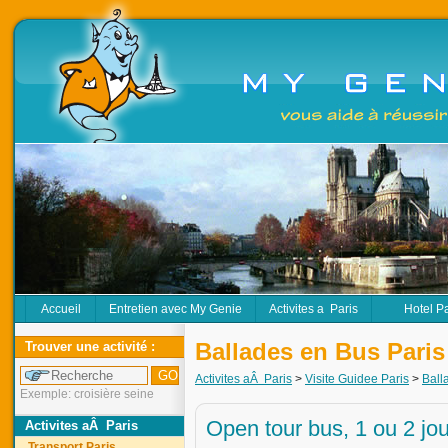
Accueil
Entretien avec My Genie
Activites a Paris
Hotel P
Ballades en Bus Paris
Trouver une activité :
Activites aÂ Paris
>
Visite Guidee Paris
>
Ball
Exemple: croisière seine
Open tour bus, 1 ou 2 jo
Activites aÂ Paris
Transport Paris